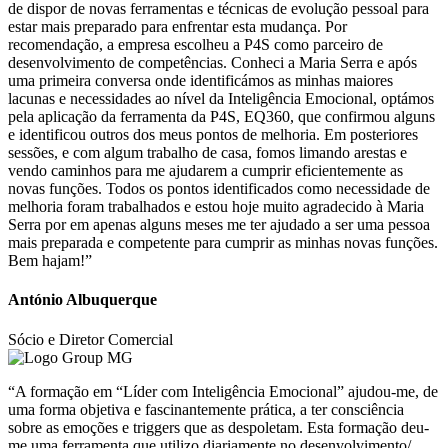
de dispor de novas ferramentas e técnicas de evolução pessoal para
estar mais preparado para enfrentar esta mudança. Por
recomendação, a empresa escolheu a P4S como parceiro de
desenvolvimento de competências. Conheci a Maria Serra e após
uma primeira conversa onde identificámos as minhas maiores
lacunas e necessidades ao nível da Inteligência Emocional, optámos
pela aplicação da ferramenta da P4S, EQ360, que confirmou alguns
e identificou outros dos meus pontos de melhoria. Em posteriores
sessões, e com algum trabalho de casa, fomos limando arestas e
vendo caminhos para me ajudarem a cumprir eficientemente as
novas funções. Todos os pontos identificados como necessidade de
melhoria foram trabalhados e estou hoje muito agradecido à Maria
Serra por em apenas alguns meses me ter ajudado a ser uma pessoa
mais preparada e competente para cumprir as minhas novas funções.
Bem hajam!”
António Albuquerque
Sócio e Diretor Comercial
“A formação em “Líder com Inteligência Emocional” ajudou-me, de
uma forma objetiva e fascinantemente prática, a ter consciência
sobre as emoções e triggers que as despoletam. Esta formação deu-
me uma ferramenta que utilizo diariamente no desenvolvimento/