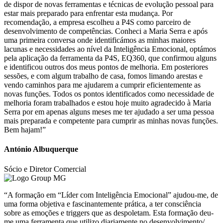
de dispor de novas ferramentas e técnicas de evolução pessoal para
estar mais preparado para enfrentar esta mudança. Por
recomendação, a empresa escolheu a P4S como parceiro de
desenvolvimento de competências. Conheci a Maria Serra e após
uma primeira conversa onde identificámos as minhas maiores
lacunas e necessidades ao nível da Inteligência Emocional, optámos
pela aplicação da ferramenta da P4S, EQ360, que confirmou alguns
e identificou outros dos meus pontos de melhoria. Em posteriores
sessões, e com algum trabalho de casa, fomos limando arestas e
vendo caminhos para me ajudarem a cumprir eficientemente as
novas funções. Todos os pontos identificados como necessidade de
melhoria foram trabalhados e estou hoje muito agradecido à Maria
Serra por em apenas alguns meses me ter ajudado a ser uma pessoa
mais preparada e competente para cumprir as minhas novas funções.
Bem hajam!”
António Albuquerque
Sócio e Diretor Comercial
“A formação em “Líder com Inteligência Emocional” ajudou-me, de
uma forma objetiva e fascinantemente prática, a ter consciência
sobre as emoções e triggers que as despoletam. Esta formação deu-
me uma ferramenta que utilizo diariamente no desenvolvimento/