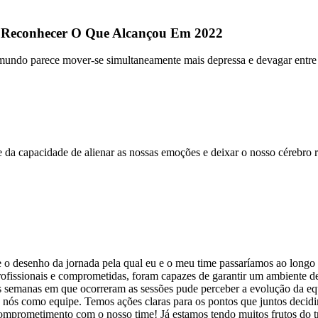
 Reconhecer O Que Alcançou Em 2022
do parece mover-se simultaneamente mais depressa e devagar entre fec
 capacidade de alienar as nossas emoções e deixar o nosso cérebro ra
esenho da jornada pela qual eu e o meu time passaríamos ao longo de 
fissionais e comprometidas, foram capazes de garantir um ambiente de m
 semanas em que ocorreram as sessões pude perceber a evolução da equ
nós como equipe. Temos ações claras para os pontos que juntos decidi
omprometimento com o nosso time! Já estamos tendo muitos frutos do t