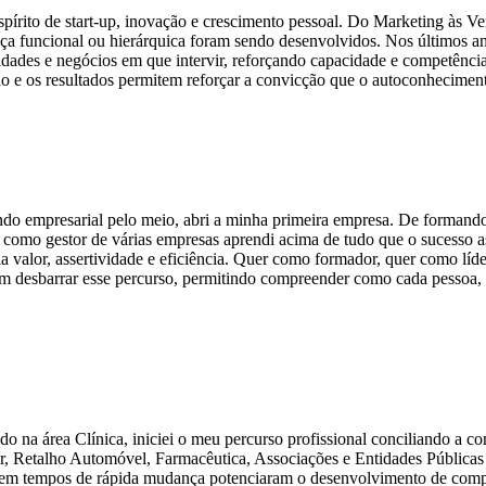
írito de start-up, inovação e crescimento pessoal. Do Marketing às Ve
nça funcional ou hierárquica foram sendo desenvolvidos. Nos últimos a
dades e negócios em que intervir, reforçando capacidade e competênci
e os resultados permitem reforçar a convicção que o autoconheciment
o empresarial pelo meio, abri a minha primeira empresa. De formando n
omo gestor de várias empresas aprendi acima de tudo que o sucesso a
ia valor, assertividade e eficiência. Quer como formador, quer como lí
 desbarrar esse percurso, permitindo compreender como cada pessoa, c
do na área Clínica, iniciei o meu percurso profissional conciliando a c
ar, Retalho Automóvel, Farmacêutica, Associações e Entidades Públicas
as em tempos de rápida mudança potenciaram o desenvolvimento de compe