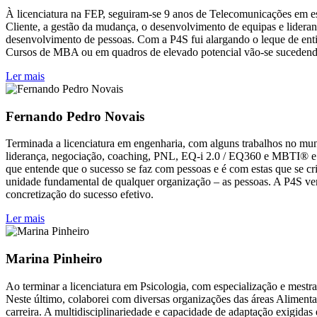
À licenciatura na FEP, seguiram-se 9 anos de Telecomunicações em esp
Cliente, a gestão da mudança, o desenvolvimento de equipas e lidera
desenvolvimento de pessoas. Com a P4S fui alargando o leque de enti
Cursos de MBA ou em quadros de elevado potencial vão-se sucedendo 
Ler mais
Fernando Pedro Novais
Terminada a licenciatura em engenharia, com alguns trabalhos no mund
liderança, negociação, coaching, PNL, EQ-i 2.0 / EQ360 e MBTI® e c
que entende que o sucesso se faz com pessoas e é com estas que se cr
unidade fundamental de qualquer organização – as pessoas. A P4S vem
concretização do sucesso efetivo.
Ler mais
Marina Pinheiro
Ao terminar a licenciatura em Psicologia, com especialização e mestra
Neste último, colaborei com diversas organizações das áreas Aliment
carreira. A multidisciplinariedade e capacidade de adaptação exigid