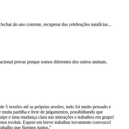
har do ano corrente, recuperar das celebrações natalícias...
cional provar porque somos diferentes dos outros animais.
5 sessões até as próprias sessões, tudo foi muito pensado e
uita partilha e livre de julgamentos, possibilitando que
ipe e uma mudança clara nas interações e trabalhos em grupo!
mos evoluir. Espero em breve trabalhar novamente convosco!
rabalho que fizemos juntos.”