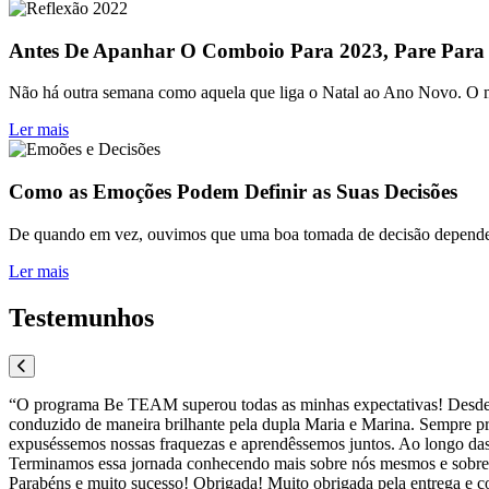
Antes De Apanhar O Comboio Para 2023, Pare Para
Não há outra semana como aquela que liga o Natal ao Ano Novo. O mun
Ler mais
Como as Emoções Podem Definir as Suas Decisões
De quando em vez, ouvimos que uma boa tomada de decisão depende da
Ler mais
Testemunhos
“O programa Be TEAM superou todas as minhas expectativas! Desde o d
conduzido de maneira brilhante pela dupla Maria e Marina. Sempre pro
expuséssemos nossas fraquezas e aprendêssemos juntos. Ao longo das
Terminamos essa jornada conhecendo mais sobre nós mesmos e sobre 
Parabéns e muito sucesso! Obrigada! Muito obrigada pela entrega e c