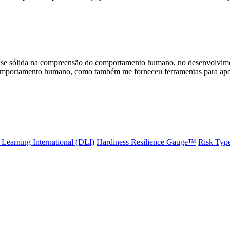
se sólida na compreensão do comportamento humano, no desenvolvimen
comportamento humano, como também me forneceu ferramentas para apoiar
Learning International (DLI)
Hardiness Resilience Gauge™️
Risk Typ