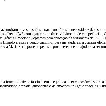
 surgiram novos desafios e para superá-los, a necessidade de dispor d
a escolheu a P4S como parceiro de desenvolvimento de competências. C
Inteligência Emocional, optámos pela aplicação da ferramenta da P4S, 
os limando arestas e vendo caminhos para me ajudarem a cumprir efici
cido à Maria Serra por em apenas alguns meses me ter ajudado a ser u
 forma objetiva e fascinantemente prática, a ter consciência sobre a
ssertividade, empatia, autocontrolo de emoções, insight e coaching. O