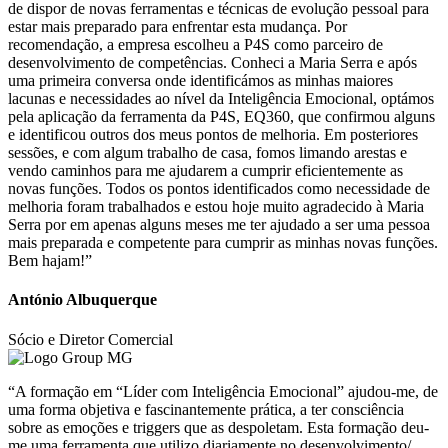
de dispor de novas ferramentas e técnicas de evolução pessoal para
estar mais preparado para enfrentar esta mudança. Por
recomendação, a empresa escolheu a P4S como parceiro de
desenvolvimento de competências. Conheci a Maria Serra e após
uma primeira conversa onde identificámos as minhas maiores
lacunas e necessidades ao nível da Inteligência Emocional, optámos
pela aplicação da ferramenta da P4S, EQ360, que confirmou alguns
e identificou outros dos meus pontos de melhoria. Em posteriores
sessões, e com algum trabalho de casa, fomos limando arestas e
vendo caminhos para me ajudarem a cumprir eficientemente as
novas funções. Todos os pontos identificados como necessidade de
melhoria foram trabalhados e estou hoje muito agradecido à Maria
Serra por em apenas alguns meses me ter ajudado a ser uma pessoa
mais preparada e competente para cumprir as minhas novas funções.
Bem hajam!”
António Albuquerque
Sócio e Diretor Comercial
“A formação em “Líder com Inteligência Emocional” ajudou-me, de
uma forma objetiva e fascinantemente prática, a ter consciência
sobre as emoções e triggers que as despoletam. Esta formação deu-
me uma ferramenta que utilizo diariamente no desenvolvimento/