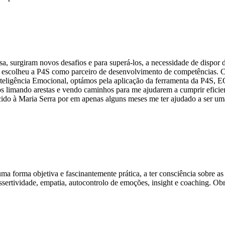
 surgiram novos desafios e para superá-los, a necessidade de dispor d
a escolheu a P4S como parceiro de desenvolvimento de competências. C
Inteligência Emocional, optámos pela aplicação da ferramenta da P4S, 
os limando arestas e vendo caminhos para me ajudarem a cumprir efici
cido à Maria Serra por em apenas alguns meses me ter ajudado a ser u
 forma objetiva e fascinantemente prática, a ter consciência sobre a
ssertividade, empatia, autocontrolo de emoções, insight e coaching. O