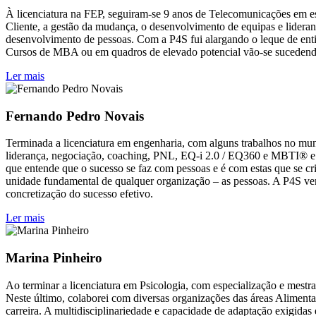
À licenciatura na FEP, seguiram-se 9 anos de Telecomunicações em esp
Cliente, a gestão da mudança, o desenvolvimento de equipas e lidera
desenvolvimento de pessoas. Com a P4S fui alargando o leque de enti
Cursos de MBA ou em quadros de elevado potencial vão-se sucedendo 
Ler mais
Fernando Pedro Novais
Terminada a licenciatura em engenharia, com alguns trabalhos no mund
liderança, negociação, coaching, PNL, EQ-i 2.0 / EQ360 e MBTI® e c
que entende que o sucesso se faz com pessoas e é com estas que se cr
unidade fundamental de qualquer organização – as pessoas. A P4S vem
concretização do sucesso efetivo.
Ler mais
Marina Pinheiro
Ao terminar a licenciatura em Psicologia, com especialização e mestra
Neste último, colaborei com diversas organizações das áreas Aliment
carreira. A multidisciplinariedade e capacidade de adaptação exigid