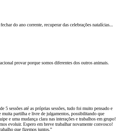
har do ano corrente, recuperar das celebrações natalícias...
cional provar porque somos diferentes dos outros animais.
5 sessões até as próprias sessões, tudo foi muito pensado e
uita partilha e livre de julgamentos, possibilitando que
ipe e uma mudança clara nas interações e trabalhos em grupo!
mos evoluir. Espero em breve trabalhar novamente convosco!
rabalho que fizemos juntos.”