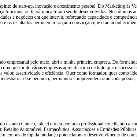
írito de start-up, inovação e crescimento pessoal. Do Marketing às Ve
nça funcional ou hierárquica foram sendo desenvolvidos. Nos últimos a
dades e negócios em que intervir, reforçando capacidade e competênci
e os resultados permitem reforçar a convicção que o autoconheciment
o empresarial pelo meio, abri a minha primeira empresa. De formando n
omo gestor de várias empresas aprendi acima de tudo que o sucesso a
ia valor, assertividade e eficiência. Quer como formador, quer como lí
 desbarrar esse percurso, permitindo compreender como cada pessoa, c
do na área Clínica, iniciei o meu percurso profissional conciliando a c
ar, Retalho Automóvel, Farmacêutica, Associações e Entidades Públicas
as em tempos de rápida mudança potenciaram o desenvolvimento de compe