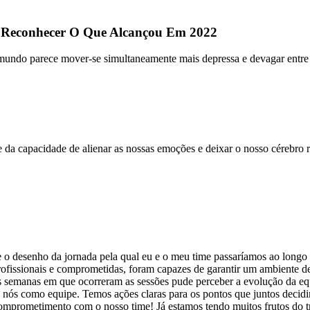
 Reconhecer O Que Alcançou Em 2022
do parece mover-se simultaneamente mais depressa e devagar entre fec
 capacidade de alienar as nossas emoções e deixar o nosso cérebro ra
esenho da jornada pela qual eu e o meu time passaríamos ao longo de 
fissionais e comprometidas, foram capazes de garantir um ambiente de m
 semanas em que ocorreram as sessões pude perceber a evolução da equ
nós como equipe. Temos ações claras para os pontos que juntos decidi
omprometimento com o nosso time! Já estamos tendo muitos frutos do t