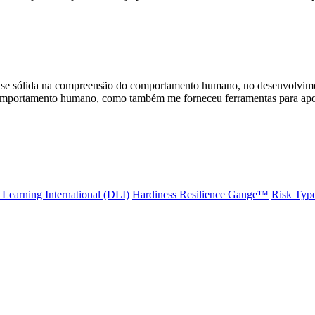
se sólida na compreensão do comportamento humano, no desenvolvimen
comportamento humano, como também me forneceu ferramentas para apoiar
Learning International (DLI)
Hardiness Resilience Gauge™️
Risk Typ