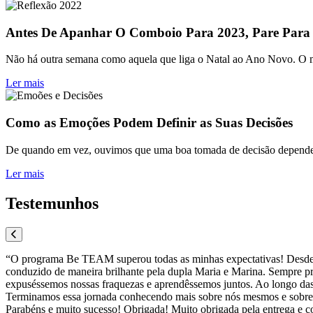
Antes De Apanhar O Comboio Para 2023, Pare Para
Não há outra semana como aquela que liga o Natal ao Ano Novo. O mun
Ler mais
Como as Emoções Podem Definir as Suas Decisões
De quando em vez, ouvimos que uma boa tomada de decisão depende da
Ler mais
Testemunhos
“O programa Be TEAM superou todas as minhas expectativas! Desde o d
conduzido de maneira brilhante pela dupla Maria e Marina. Sempre pro
expuséssemos nossas fraquezas e aprendêssemos juntos. Ao longo das
Terminamos essa jornada conhecendo mais sobre nós mesmos e sobre 
Parabéns e muito sucesso! Obrigada! Muito obrigada pela entrega e c