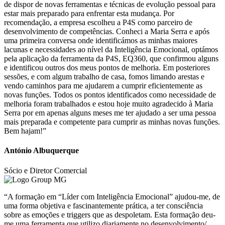
de dispor de novas ferramentas e técnicas de evolução pessoal para
estar mais preparado para enfrentar esta mudança. Por
recomendação, a empresa escolheu a P4S como parceiro de
desenvolvimento de competências. Conheci a Maria Serra e após
uma primeira conversa onde identificámos as minhas maiores
lacunas e necessidades ao nível da Inteligência Emocional, optámos
pela aplicação da ferramenta da P4S, EQ360, que confirmou alguns
e identificou outros dos meus pontos de melhoria. Em posteriores
sessões, e com algum trabalho de casa, fomos limando arestas e
vendo caminhos para me ajudarem a cumprir eficientemente as
novas funções. Todos os pontos identificados como necessidade de
melhoria foram trabalhados e estou hoje muito agradecido à Maria
Serra por em apenas alguns meses me ter ajudado a ser uma pessoa
mais preparada e competente para cumprir as minhas novas funções.
Bem hajam!”
António Albuquerque
Sócio e Diretor Comercial
“A formação em “Líder com Inteligência Emocional” ajudou-me, de
uma forma objetiva e fascinantemente prática, a ter consciência
sobre as emoções e triggers que as despoletam. Esta formação deu-
me uma ferramenta que utilizo diariamente no desenvolvimento/