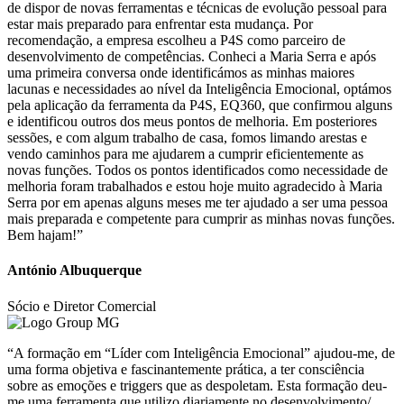
de dispor de novas ferramentas e técnicas de evolução pessoal para
estar mais preparado para enfrentar esta mudança. Por
recomendação, a empresa escolheu a P4S como parceiro de
desenvolvimento de competências. Conheci a Maria Serra e após
uma primeira conversa onde identificámos as minhas maiores
lacunas e necessidades ao nível da Inteligência Emocional, optámos
pela aplicação da ferramenta da P4S, EQ360, que confirmou alguns
e identificou outros dos meus pontos de melhoria. Em posteriores
sessões, e com algum trabalho de casa, fomos limando arestas e
vendo caminhos para me ajudarem a cumprir eficientemente as
novas funções. Todos os pontos identificados como necessidade de
melhoria foram trabalhados e estou hoje muito agradecido à Maria
Serra por em apenas alguns meses me ter ajudado a ser uma pessoa
mais preparada e competente para cumprir as minhas novas funções.
Bem hajam!”
António Albuquerque
Sócio e Diretor Comercial
“A formação em “Líder com Inteligência Emocional” ajudou-me, de
uma forma objetiva e fascinantemente prática, a ter consciência
sobre as emoções e triggers que as despoletam. Esta formação deu-
me uma ferramenta que utilizo diariamente no desenvolvimento/