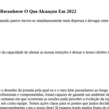
 Reconhecer O Que Alcançou Em 2022
do parece mover-se simultaneamente mais depressa e devagar entre fec
 capacidade de alienar as nossas emoções e deixar o nosso cérebro ra
esenho da jornada pela qual eu e o meu time passaríamos ao longo de 
fissionais e comprometidas, foram capazes de garantir um ambiente de m
 semanas em que ocorreram as sessões pude perceber a evolução da equ
nós como equipe. Temos ações claras para os pontos que juntos decidi
omprometimento com o nosso time! Já estamos tendo muitos frutos do t