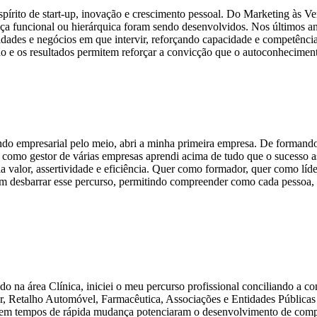
írito de start-up, inovação e crescimento pessoal. Do Marketing às Ve
nça funcional ou hierárquica foram sendo desenvolvidos. Nos últimos a
dades e negócios em que intervir, reforçando capacidade e competênci
e os resultados permitem reforçar a convicção que o autoconheciment
o empresarial pelo meio, abri a minha primeira empresa. De formando n
omo gestor de várias empresas aprendi acima de tudo que o sucesso a
ia valor, assertividade e eficiência. Quer como formador, quer como lí
 desbarrar esse percurso, permitindo compreender como cada pessoa, c
do na área Clínica, iniciei o meu percurso profissional conciliando a c
ar, Retalho Automóvel, Farmacêutica, Associações e Entidades Públicas
as em tempos de rápida mudança potenciaram o desenvolvimento de compe