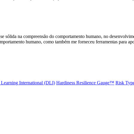
se sólida na compreensão do comportamento humano, no desenvolvimen
comportamento humano, como também me forneceu ferramentas para apoiar
Learning International (DLI)
Hardiness Resilience Gauge™️
Risk Typ