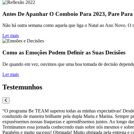
Antes De Apanhar O Comboio Para 2023, Pare Para
Não há outra semana como aquela que liga o Natal ao Ano Novo. O mun
Ler mais
Como as Emoções Podem Definir as Suas Decisões
De quando em vez, ouvimos que uma boa tomada de decisão depende da
Ler mais
Testemunhos
“O programa Be TEAM superou todas as minhas expectativas! Desde o d
conduzido de maneira brilhante pela dupla Maria e Marina. Sempre pro
expuséssemos nossas fraquezas e aprendêssemos juntos. Ao longo das
Terminamos essa jornada conhecendo mais sobre nós mesmos e sobre 
Parabéns e muito sucesso! Obrigada! Muito obrigada pela entrega e c