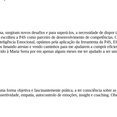
 surgiram novos desafios e para superá-los, a necessidade de dispor d
a escolheu a P4S como parceiro de desenvolvimento de competências. C
Inteligência Emocional, optámos pela aplicação da ferramenta da P4S, 
os limando arestas e vendo caminhos para me ajudarem a cumprir efici
cido à Maria Serra por em apenas alguns meses me ter ajudado a ser u
 forma objetiva e fascinantemente prática, a ter consciência sobre a
ssertividade, empatia, autocontrolo de emoções, insight e coaching. O