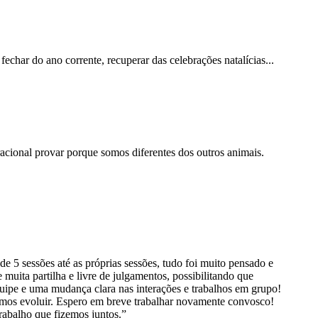
har do ano corrente, recuperar das celebrações natalícias...
cional provar porque somos diferentes dos outros animais.
5 sessões até as próprias sessões, tudo foi muito pensado e
uita partilha e livre de julgamentos, possibilitando que
ipe e uma mudança clara nas interações e trabalhos em grupo!
mos evoluir. Espero em breve trabalhar novamente convosco!
rabalho que fizemos juntos.”