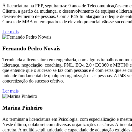
À licenciatura na FEP, seguiram-se 9 anos de Telecomunicações em esp
Cliente, a gestão da mudança, o desenvolvimento de equipas e lidera
desenvolvimento de pessoas. Com a P4S fui alargando o leque de enti
Cursos de MBA ou em quadros de elevado potencial vão-se sucedendo 
Ler mais
Fernando Pedro Novais
Terminada a licenciatura em engenharia, com alguns trabalhos no mund
liderança, negociação, coaching, PNL, EQ-i 2.0 / EQ360 e MBTI® e c
que entende que o sucesso se faz com pessoas e é com estas que se cr
unidade fundamental de qualquer organização – as pessoas. A P4S vem
concretização do sucesso efetivo.
Ler mais
Marina Pinheiro
Ao terminar a licenciatura em Psicologia, com especialização e mestra
Neste último, colaborei com diversas organizações das áreas Aliment
carreira. A multidisciplinariedade e capacidade de adaptação exigid