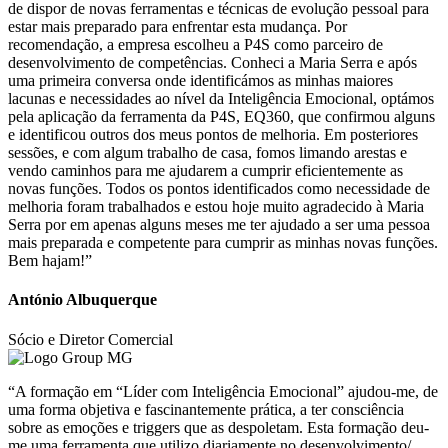
de dispor de novas ferramentas e técnicas de evolução pessoal para
estar mais preparado para enfrentar esta mudança. Por
recomendação, a empresa escolheu a P4S como parceiro de
desenvolvimento de competências. Conheci a Maria Serra e após
uma primeira conversa onde identificámos as minhas maiores
lacunas e necessidades ao nível da Inteligência Emocional, optámos
pela aplicação da ferramenta da P4S, EQ360, que confirmou alguns
e identificou outros dos meus pontos de melhoria. Em posteriores
sessões, e com algum trabalho de casa, fomos limando arestas e
vendo caminhos para me ajudarem a cumprir eficientemente as
novas funções. Todos os pontos identificados como necessidade de
melhoria foram trabalhados e estou hoje muito agradecido à Maria
Serra por em apenas alguns meses me ter ajudado a ser uma pessoa
mais preparada e competente para cumprir as minhas novas funções.
Bem hajam!”
António Albuquerque
Sócio e Diretor Comercial
“A formação em “Líder com Inteligência Emocional” ajudou-me, de
uma forma objetiva e fascinantemente prática, a ter consciência
sobre as emoções e triggers que as despoletam. Esta formação deu-
me uma ferramenta que utilizo diariamente no desenvolvimento/