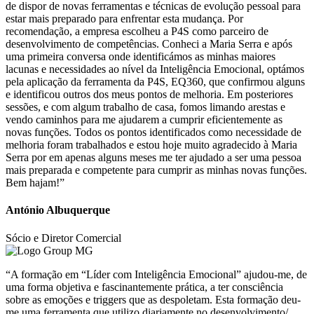
de dispor de novas ferramentas e técnicas de evolução pessoal para
estar mais preparado para enfrentar esta mudança. Por
recomendação, a empresa escolheu a P4S como parceiro de
desenvolvimento de competências. Conheci a Maria Serra e após
uma primeira conversa onde identificámos as minhas maiores
lacunas e necessidades ao nível da Inteligência Emocional, optámos
pela aplicação da ferramenta da P4S, EQ360, que confirmou alguns
e identificou outros dos meus pontos de melhoria. Em posteriores
sessões, e com algum trabalho de casa, fomos limando arestas e
vendo caminhos para me ajudarem a cumprir eficientemente as
novas funções. Todos os pontos identificados como necessidade de
melhoria foram trabalhados e estou hoje muito agradecido à Maria
Serra por em apenas alguns meses me ter ajudado a ser uma pessoa
mais preparada e competente para cumprir as minhas novas funções.
Bem hajam!”
António Albuquerque
Sócio e Diretor Comercial
“A formação em “Líder com Inteligência Emocional” ajudou-me, de
uma forma objetiva e fascinantemente prática, a ter consciência
sobre as emoções e triggers que as despoletam. Esta formação deu-
me uma ferramenta que utilizo diariamente no desenvolvimento/