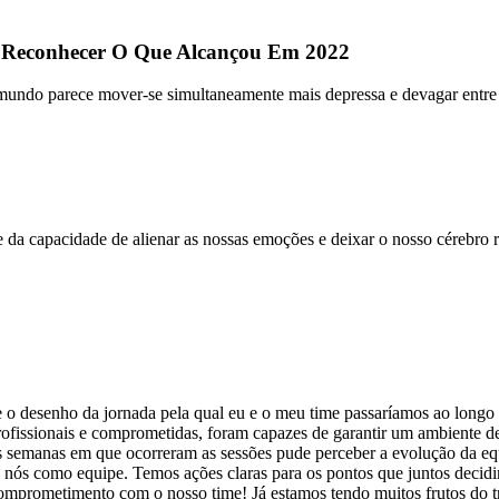
 Reconhecer O Que Alcançou Em 2022
do parece mover-se simultaneamente mais depressa e devagar entre fec
 capacidade de alienar as nossas emoções e deixar o nosso cérebro ra
esenho da jornada pela qual eu e o meu time passaríamos ao longo de 
fissionais e comprometidas, foram capazes de garantir um ambiente de m
 semanas em que ocorreram as sessões pude perceber a evolução da equ
nós como equipe. Temos ações claras para os pontos que juntos decidi
omprometimento com o nosso time! Já estamos tendo muitos frutos do t