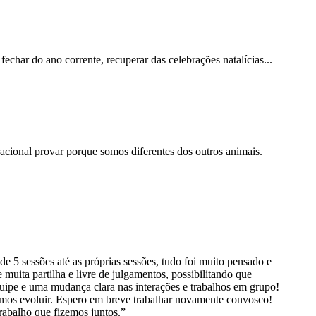
har do ano corrente, recuperar das celebrações natalícias...
cional provar porque somos diferentes dos outros animais.
5 sessões até as próprias sessões, tudo foi muito pensado e
uita partilha e livre de julgamentos, possibilitando que
ipe e uma mudança clara nas interações e trabalhos em grupo!
mos evoluir. Espero em breve trabalhar novamente convosco!
rabalho que fizemos juntos.”