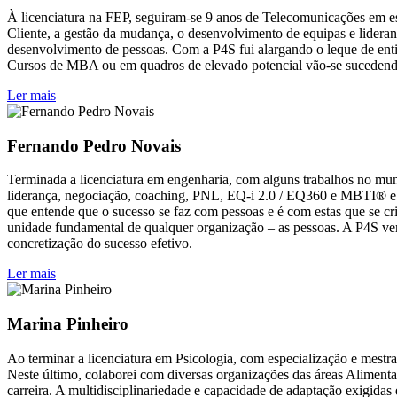
À licenciatura na FEP, seguiram-se 9 anos de Telecomunicações em esp
Cliente, a gestão da mudança, o desenvolvimento de equipas e lidera
desenvolvimento de pessoas. Com a P4S fui alargando o leque de enti
Cursos de MBA ou em quadros de elevado potencial vão-se sucedendo 
Ler mais
Fernando Pedro Novais
Terminada a licenciatura em engenharia, com alguns trabalhos no mund
liderança, negociação, coaching, PNL, EQ-i 2.0 / EQ360 e MBTI® e c
que entende que o sucesso se faz com pessoas e é com estas que se cr
unidade fundamental de qualquer organização – as pessoas. A P4S vem
concretização do sucesso efetivo.
Ler mais
Marina Pinheiro
Ao terminar a licenciatura em Psicologia, com especialização e mestra
Neste último, colaborei com diversas organizações das áreas Aliment
carreira. A multidisciplinariedade e capacidade de adaptação exigid