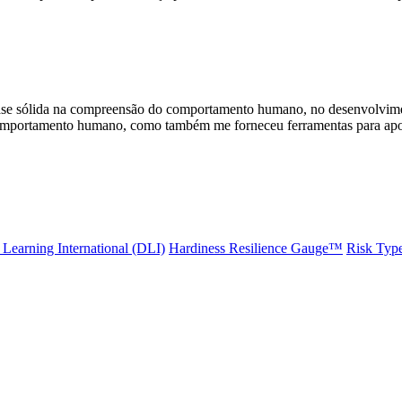
se sólida na compreensão do comportamento humano, no desenvolvimen
comportamento humano, como também me forneceu ferramentas para apoiar
Learning International (DLI)
Hardiness Resilience Gauge™️
Risk Typ