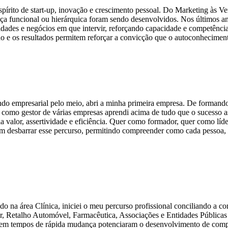
írito de start-up, inovação e crescimento pessoal. Do Marketing às Ve
nça funcional ou hierárquica foram sendo desenvolvidos. Nos últimos a
dades e negócios em que intervir, reforçando capacidade e competênci
e os resultados permitem reforçar a convicção que o autoconheciment
o empresarial pelo meio, abri a minha primeira empresa. De formando n
omo gestor de várias empresas aprendi acima de tudo que o sucesso a
ia valor, assertividade e eficiência. Quer como formador, quer como lí
 desbarrar esse percurso, permitindo compreender como cada pessoa, c
do na área Clínica, iniciei o meu percurso profissional conciliando a c
ar, Retalho Automóvel, Farmacêutica, Associações e Entidades Públicas
as em tempos de rápida mudança potenciaram o desenvolvimento de compe