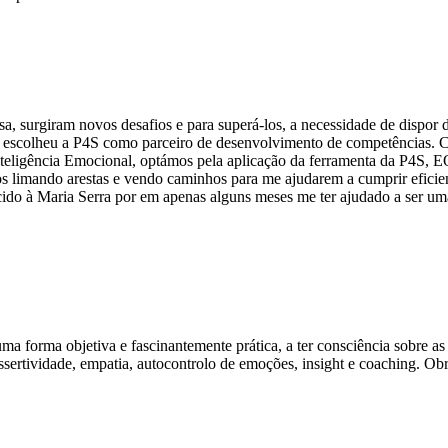
 surgiram novos desafios e para superá-los, a necessidade de dispor d
a escolheu a P4S como parceiro de desenvolvimento de competências. C
Inteligência Emocional, optámos pela aplicação da ferramenta da P4S, 
os limando arestas e vendo caminhos para me ajudarem a cumprir efici
cido à Maria Serra por em apenas alguns meses me ter ajudado a ser u
 forma objetiva e fascinantemente prática, a ter consciência sobre a
ssertividade, empatia, autocontrolo de emoções, insight e coaching. O