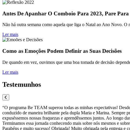
Antes De Apanhar O Comboio Para 2023, Pare Para
Não há outra semana como aquela que liga o Natal ao Ano Novo. O mun
Ler mais
Como as Emoções Podem Definir as Suas Decisões
De quando em vez, ouvimos que uma boa tomada de decisão depende da
Ler mais
Testemunhos
“O programa Be TEAM superou todas as minhas expectativas! Desde o d
conduzido de maneira brilhante pela dupla Maria e Marina. Sempre pro
expuséssemos nossas fraquezas e aprendêssemos juntos. Ao longo das
Terminamos essa jornada conhecendo mais sobre nós mesmos e sobre 
Parabéns e muito sucesso! Obrigada! Muito obrigada pela entrega e c