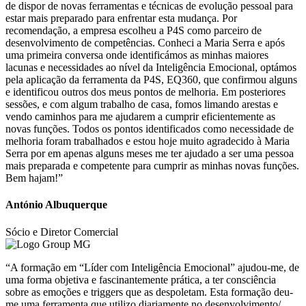
de dispor de novas ferramentas e técnicas de evolução pessoal para
estar mais preparado para enfrentar esta mudança. Por
recomendação, a empresa escolheu a P4S como parceiro de
desenvolvimento de competências. Conheci a Maria Serra e após
uma primeira conversa onde identificámos as minhas maiores
lacunas e necessidades ao nível da Inteligência Emocional, optámos
pela aplicação da ferramenta da P4S, EQ360, que confirmou alguns
e identificou outros dos meus pontos de melhoria. Em posteriores
sessões, e com algum trabalho de casa, fomos limando arestas e
vendo caminhos para me ajudarem a cumprir eficientemente as
novas funções. Todos os pontos identificados como necessidade de
melhoria foram trabalhados e estou hoje muito agradecido à Maria
Serra por em apenas alguns meses me ter ajudado a ser uma pessoa
mais preparada e competente para cumprir as minhas novas funções.
Bem hajam!”
António Albuquerque
Sócio e Diretor Comercial
“A formação em “Líder com Inteligência Emocional” ajudou-me, de
uma forma objetiva e fascinantemente prática, a ter consciência
sobre as emoções e triggers que as despoletam. Esta formação deu-
me uma ferramenta que utilizo diariamente no desenvolvimento/