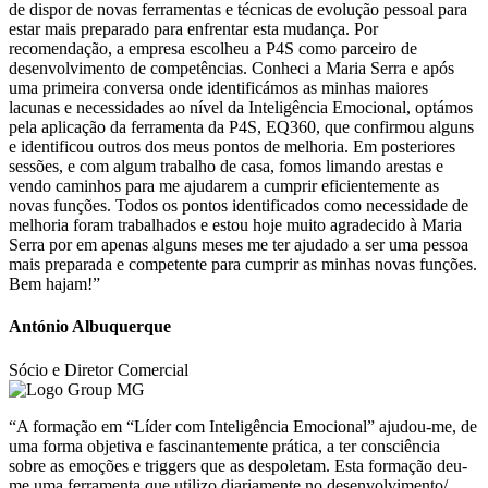
de dispor de novas ferramentas e técnicas de evolução pessoal para
estar mais preparado para enfrentar esta mudança. Por
recomendação, a empresa escolheu a P4S como parceiro de
desenvolvimento de competências. Conheci a Maria Serra e após
uma primeira conversa onde identificámos as minhas maiores
lacunas e necessidades ao nível da Inteligência Emocional, optámos
pela aplicação da ferramenta da P4S, EQ360, que confirmou alguns
e identificou outros dos meus pontos de melhoria. Em posteriores
sessões, e com algum trabalho de casa, fomos limando arestas e
vendo caminhos para me ajudarem a cumprir eficientemente as
novas funções. Todos os pontos identificados como necessidade de
melhoria foram trabalhados e estou hoje muito agradecido à Maria
Serra por em apenas alguns meses me ter ajudado a ser uma pessoa
mais preparada e competente para cumprir as minhas novas funções.
Bem hajam!”
António Albuquerque
Sócio e Diretor Comercial
“A formação em “Líder com Inteligência Emocional” ajudou-me, de
uma forma objetiva e fascinantemente prática, a ter consciência
sobre as emoções e triggers que as despoletam. Esta formação deu-
me uma ferramenta que utilizo diariamente no desenvolvimento/